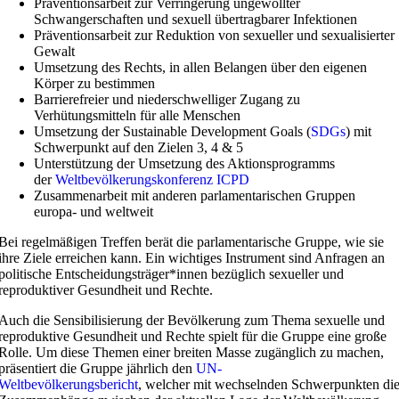
Präventionsarbeit zur Verringerung ungewollter
Schwangerschaften und sexuell übertragbarer Infektionen
Präventionsarbeit zur Reduktion von sexueller und sexualisierter
Gewalt
Umsetzung des Rechts, in allen Belangen über den eigenen
Körper zu bestimmen
Barrierefreier und niederschwelliger Zugang zu
Verhütungsmitteln für alle Menschen
Umsetzung der Sustainable Development Goals (
SDGs
) mit
Schwerpunkt auf den Zielen 3, 4 & 5
Unterstützung der Umsetzung des Aktionsprogramms
der
Weltbevölkerungskonferenz ICPD
Zusammenarbeit mit anderen parlamentarischen Gruppen
europa- und weltweit
Bei regelmäßigen Treffen berät die parlamentarische Gruppe, wie sie
ihre Ziele erreichen kann. Ein wichtiges Instrument sind Anfragen an
politische Entscheidungsträger*innen bezüglich sexueller und
reproduktiver Gesundheit und Rechte.
Auch die Sensibilisierung der Bevölkerung zum Thema sexuelle und
reproduktive Gesundheit und Rechte spielt für die Gruppe eine große
Rolle. Um diese Themen einer breiten Masse zugänglich zu machen,
präsentiert die Gruppe jährlich den
UN-
Weltbevölkerungsbericht
, welcher mit wechselnden Schwerpunkten di