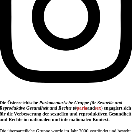
Die Österreichische
Parlamentarische Gruppe für Sexuelle und
Reproduktive Gesundheit und Rechte
(#
parla
and
sex
) engagiert sich
für die Verbesserung der sexuellen und reproduktiven
Gesundheit
und Rechte im nationalen und internationalen Kontext.
Die überparteiliche Gruppe wurde im Jahr 2000 gegründet und besteht