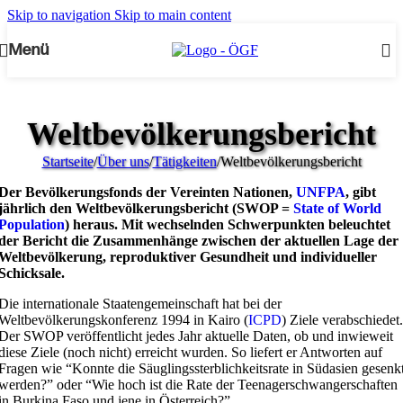
Skip to navigation
Skip to main content
Menü
Weltbevölkerungsbericht
Startseite
/
Über uns
/
Tätigkeiten
/
Weltbevölkerungsbericht
Der Bevölkerungsfonds der Vereinten Nationen,
UNFPA
, gibt
jährlich den Weltbevölkerungsbericht (SWOP =
State of World
Population
) heraus. Mit wechselnden Schwerpunkten beleuchtet
der Bericht die Zusammenhänge zwischen der aktuellen Lage der
Weltbevölkerung, reproduktiver Gesundheit und individueller
Schicksale.
Die internationale Staatengemeinschaft hat bei der
Weltbevölkerungskonferenz 1994 in Kairo (
ICPD
) Ziele verabschiedet.
Der SWOP veröffentlicht jedes Jahr aktuelle Daten, ob und inwieweit
diese Ziele (noch nicht) erreicht wurden. So liefert er Antworten auf
Fragen wie “Konnte die Säuglingssterblichkeitsrate in Südasien gesenk
werden?” oder “Wie hoch ist die Rate der Teenagerschwangerschaften
in Burkina Faso und jene in Österreich?”